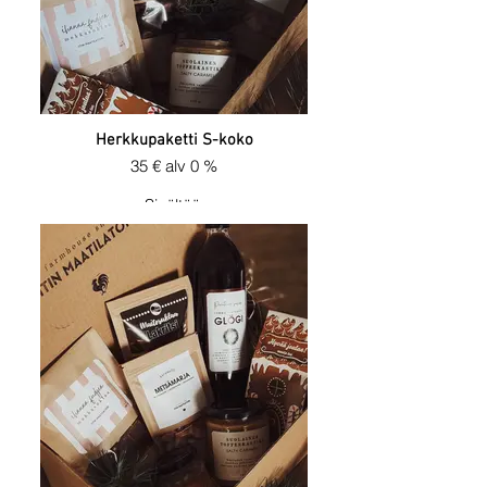
Herkkupaketti S-koko
35 € alv 0 %
Sisältää:
-Metsämarja karamelli L, G
-Mokkasuklaafudge (L, G, V)
-Tumma inkivääri Glögi 0,5 l
-Maitosuklaalaku 140 g, Lakumesta
-Jouluinen tee Teeleidi
-Suolainen toffeekastike 250 ml, L, G,
Mauntekijä
Sisällöt voivat hieman vaihdella
saatavuuden mukaan. Sovittaessa
korvaamme tuotteen vastaavalla
samanhintaisella tuotteella.