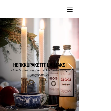
HERKKUPAKETIT LAHJAKSI
Lähi- ja pientuottajien herkut henkilöstö- ja
yrityslahjoiksi